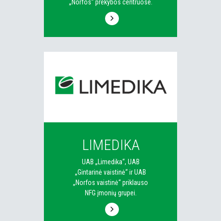
„Norfos“ prekybos centruose.
LIMEDIKA
UAB „Limedika“, UAB
„Gintarinė vaistinė“ ir UAB
„Norfos vaistinė“ priklauso
NFG įmonių grupei.