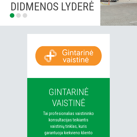
DIDMENOS LYDERĖ
GINTARINĖ
VAISTINĖ
Tai profesionalias vaistininko
konsultacijas teikiantis
vaistinių tinklas, kuris
garantuoja kiekvieno kliento